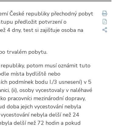
území České republiky přechodný pobyt
tupu předložit potvrzení o
 4 dny, test si zajišťuje osoba na
ebo trvalém pobytu.
 republiky, potom musí oznámit tuto
podle místa bydliště nebo
ích podmínek bodu I./3 usnesení) v 5
ici, (ii), osoby vycestovaly v naléhavé
ako pracovníci mezinárodní dopravy,
kud doba jejich vycestování nebyla
h vycestování nebyla delší než 24
ebyla delší než 72 hodin a pokud