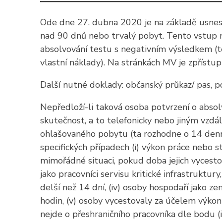
Ode dne 27. dubna 2020 je na základě usnese
nad 90 dnů nebo trvalý pobyt. Tento vstup n
absolvování testu s negativním výsledkem (te
vlastní náklady). Na stránkách MV je zpříst
Další nutné doklady: občanský průkaz/ pas, 
Nepředloží-li taková osoba potvrzení o abs
skutečnost, a to telefonicky nebo jiným vzdá
ohlašovaného pobytu (ta rozhodne o 14 denní
specifických případech (i) výkon práce nebo st
mimořádné situaci, pokud doba jejich vycestov
jako pracovníci servisu kritické infrastruktu
delší než 14 dní, (iv) osoby hospodaří jako z
hodin, (v) osoby vycestovaly za účelem výkon
nejde o přeshraničního pracovníka dle bodu (i