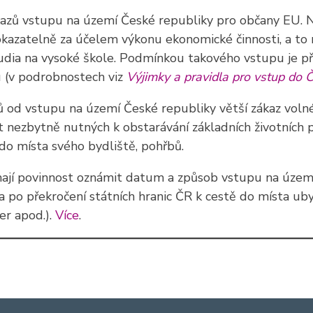
zákazů vstupu na území České republiky pro občany EU
okazatelně za účelem výkonu ekonomické činnosti, a to 
dia na vysoké škole. Podmínkou takového vstupu je př
u (v podrobnostech viz
Výjimky a pravidla pro vstup do 
ů od vstupu na území České republiky větší zákaz vol
 nezbytně nutných k obstarávání základních životních po
 do místa svého bydliště, pohřbů.
 mají povinnost oznámit datum a způsob vstupu na úze
 po překročení státních hranic ČR k cestě do místa ub
er apod.).
Více
.