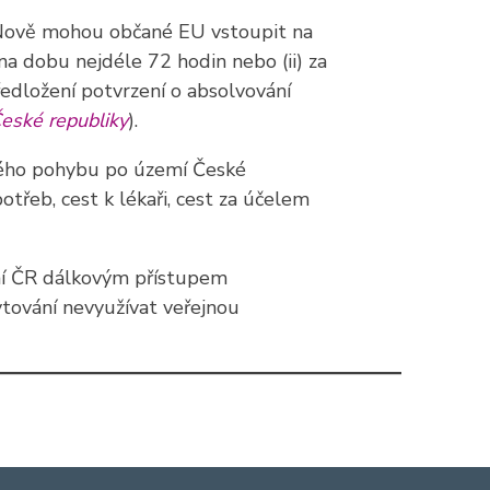
. Nově mohou občané EU vstoupit na
na dobu nejdéle 72 hodin nebo (ii) za
edložení potvrzení o absolvování
České republiky
).
ného pohybu po území České
třeb, cest k lékaři, cest za účelem
mí ČR dálkovým přístupem
ytování nevyužívat veřejnou