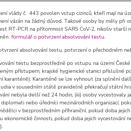
ní vlády č. 443 povolen vstup cizinců, kteří mají na 
ení vázán na žádný důvod. Takové osoby by měly při vs
st RT-PCR na přítomnost SARS CoV-2, nikoliv starší než
upněn
formulář o potvrzení absolvování testu
.
potvrzení absolvování testu, potvrzení o přechodném n
olvování testu bezprostředně po vstupu na území České
leným přístupem, krajské hygienické stanici příslušné 
 karanténě). Karanténě se lze vyhnout (za splnění dalš
udia v sousedním státě pravidelně překračují státní hran
ání nebyla delší než 24 hodin, (iii) osoby vycestovaly j
ry, diplomati nebo úředníci mezinárodních organizací, po
emědělci v bezprostředním příhraniční, pokud doba jejic
u ekonomické činnosti, pokud doba jejich vycestování n
).