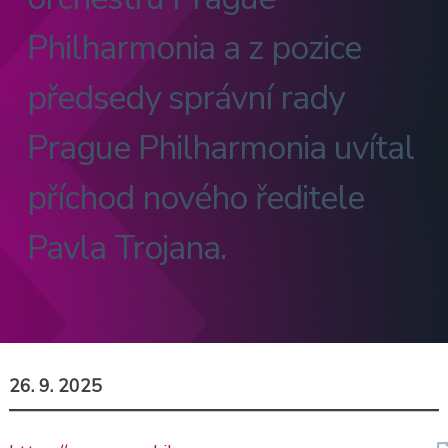
Philharmonia a z pozice
předsedy správní rady
Prague Philharmonia uvítal
příchod nového ředitele
Pavla Trojana.
26. 9. 2025