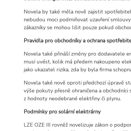
Novela by také měla nově zajistit spotřebitel
nebudou moci podmiňovat uzavření smlouvy zák
zákazníky se mohou lišit pouze pokud obchod
Pravidla pro obchodníky a ochrana spotřebit
Novela také přináší změny pro dodavatele ene
musí uvést, kolik má předem nakoupeno elekt
jako ukazatel rizika, zda by byla firma schop
Novela také nově oproti předchozí úpravě s
výše pokuty přesně ohraničena a obchodníci
z hodnoty neodebrané elektřiny či plynu.
Podmínky pro solární elektrárny
LZE OZE III rovněž novelizuje zákon o podpor