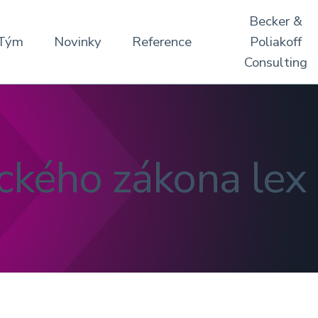
Becker &
Tým
Novinky
Reference
Poliakoff
Consulting
ckého zákona lex 