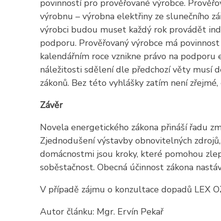
povinností pro prověřované výrobce. Prověřo
výrobnu – výrobna elektřiny ze slunečního z
výrobci budou muset každý rok provádět indiv
podporu. Prověřovaný výrobce má povinnost k
kalendářním roce vznikne právo na podporu el
náležitosti sdělení dle předchozí věty musí 
zákonů. Bez této vyhlášky zatím není zřejmé, 
Závěr
Novela energetického zákona přináší řadu změ
Zjednodušení výstavby obnovitelných zdrojů, 
domácnostmi jsou kroky, které pomohou zlepšit
soběstačnost. Obecná účinnost zákona nastá
V případě zájmu o konzultace dopadů LEX OZE
Autor článku: Mgr. Ervín Pekař