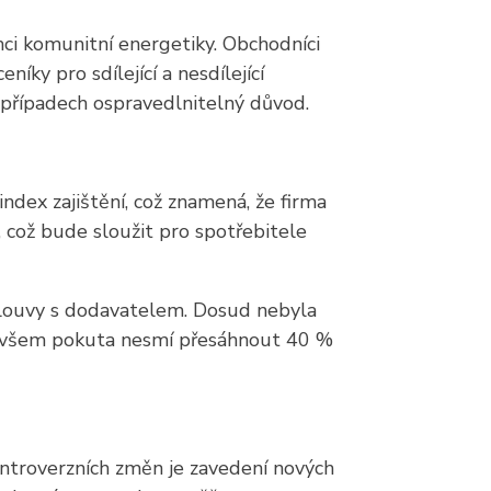
mci komunitní energetiky. Obchodníci
ky pro sdílející a nesdílející
 případech ospravedlnitelný důvod.
dex zajištění, což znamená, že firma
 což bude sloužit pro spotřebitele
mlouvy s dodavatelem. Dosud nebyla
ě ovšem pokuta nesmí přesáhnout 40 %
ontroverzních změn je zavedení nových