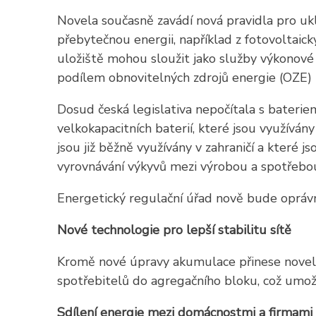
Novela současně zavádí nová pravidla pro ukl
přebytečnou energii, například z fotovoltaic
uložiště mohou sloužit jako služby výkonové r
podílem obnovitelných zdrojů energie (OZE)
Dosud česká legislativa nepočítala s bateriem
velkokapacitních baterií, které jsou využívány
jsou již běžně využívány v zahraničí a které js
vyrovnávání výkyvů mezi výrobou a spotřebou 
Energetický regulační úřad nově bude oprávně
Nové technologie pro lepší stabilitu sítě
Kromě nové úpravy akumulace přinese novela 
spotřebitelů do agregačního bloku, což umožn
Sdílení energie mezi domácnostmi a firmami