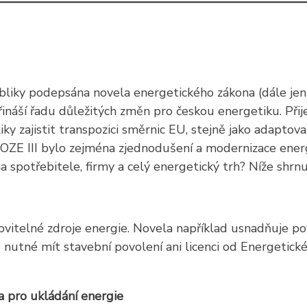
liky podepsána novela energetického zákona (dále jen
řináší řadu důležitých změn pro českou energetiku. Přij
y zajistit transpozici směrnic EU, stejně jako adaptova
X OZE III bylo zejména zjednodušení a modernizace ene
 na spotřebitele, firmy a celý energetický trh? Níže sh
novitelné zdroje energie. Novela například usnadňuje p
e nutné mít stavební povolení ani licenci od Energetic
a pro ukládání energie