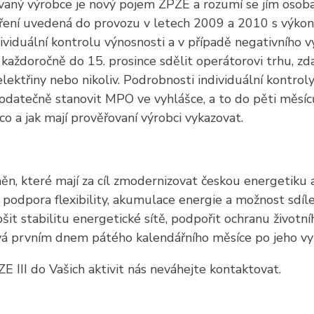
vaný výrobce je nový pojem ZPZE a rozumí se jím osob
áření uvedená do provozu v letech 2009 a 2010 s výkon
iduální kontrolu výnosnosti a v případě negativního vý
aždoročně do 15. prosince sdělit operátorovi trhu, z
ektřiny nebo nikoliv. Podrobnosti individuální kontrol
dodatečně stanovit MPO ve vyhlášce, a to do pěti měsíc
co a jak mají prověřovaní výrobci vykazovat.
n, které mají za cíl zmodernizovat českou energetiku a
podpora flexibility, akumulace energie a možnost sdíle
 stabilitu energetické sítě, podpořit ochranu životního
vá prvním dnem pátého kalendářního měsíce po jeho vyh
 III do Vašich aktivit nás neváhejte kontaktovat.