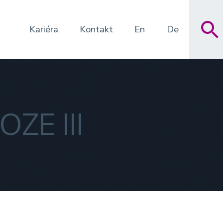
Kariéra
Kontakt
En
De
OZE III