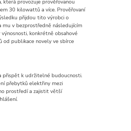
a, která provozuje prověřovanou
em 30 kilowattů a více. Prověřovaní
sledku přijdou tito výrobci o
da mu v bezprostředně následujícím
y výnosnosti, konkrétně obsahové
ů od publikace novely ve sbírce
 přispět k udržitelné budoucnosti.
ní přebytků elektřiny mezi
 prostředí a zajistit větší
lášení.