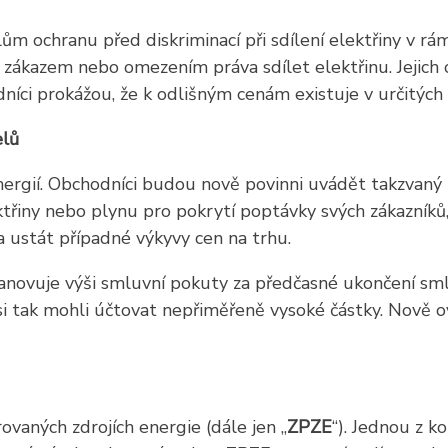
ům ochranu před diskriminací při sdílení elektřiny v rá
azem nebo omezením práva sdílet elektřinu. Jejich cení
níci prokážou, že k odlišným cenám existuje v určitých
elů
rgií. Obchodníci budou nově povinni uvádět takzvaný in
řiny nebo plynu pro pokrytí poptávky svých zákazníků,
na ustát případné výkyvy cen na trhu.
tanovuje výši smluvní pokuty za předčasné ukončení s
 si tak mohli účtovat nepřiměřeně vysoké částky. Nov
ovaných zdrojích energie (dále jen „
ZPZE
“). Jednou z k