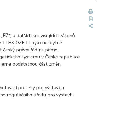
 „
EZ
“) a dalších souvisejících zákonů
etí LEX OZE III bylo nezbytné
t český právní řád na přímo
rgetického systému v České republice.
rnujeme podstatnou část změn.
ovolovací procesy pro výstavbu
kého regulačního úřadu pro výstavbu