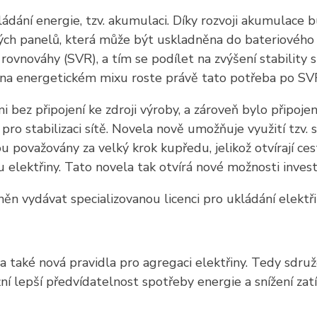
ádání energie, tzv. akumulaci. Díky rozvoji akumulace 
kých panelů, která může být uskladněna do bateriového ú
ovnováhy (SVR), a tím se podílet na zvýšení stability s
 na energetickém mixu roste právě tato potřeba po SV
i bez připojení ke zdroji výroby, a zároveň bylo připoje
 pro stabilizaci sítě. Novela nově umožňuje využití tzv.
ou považovány za velký krok kupředu, jelikož otvírají cest
elektřiny. Tato novela tak otvírá nové možnosti invest
n vydávat specializovanou licenci pro ukládání elektři
také nová pravidla pro agregaci elektřiny. Tedy sdruže
í lepší předvídatelnost spotřeby energie a snížení zatí