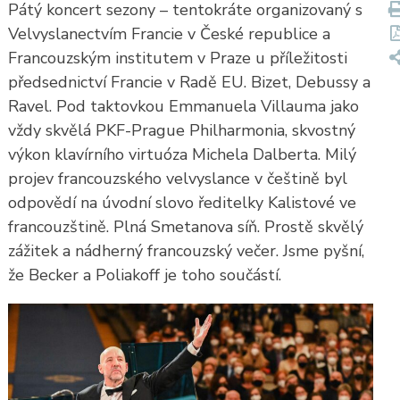
Pátý koncert sezony – tentokráte organizovaný s
Velvyslanectvím Francie v České republice a
Francouzským institutem v Praze u příležitosti
předsednictví Francie v Radě EU. Bizet, Debussy a
Ravel. Pod taktovkou Emmanuela Villauma jako
vždy skvělá PKF-Prague Philharmonia, skvostný
výkon klavírního virtuóza Michela Dalberta. Milý
projev francouzského velvyslance v češtině byl
odpovědí na úvodní slovo ředitelky Kalistové ve
francouzštině. Plná Smetanova síň. Prostě skvělý
zážitek a nádherný francouzský večer. Jsme pyšní,
že Becker a Poliakoff je toho součástí.