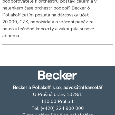
podporovatelé k orchestru postaví čelem a v
nelehkém čase orchestr podpoří. Becker &
Poliakoff zatím poslala na dárcovský účet
20.000,-CZK, nepožádala o vrácení peněz za
neuskutečněné koncerty a zakoupila si nové
abonmá.
Becker a Poliakoff, s.r.o., advokátní kancelář
U Prašné brány 1078/1
110 00 Praha 1
Tel: (+420) 224 900 000