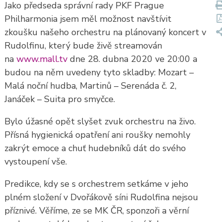
Jako předseda správní rady PKF Prague
Philharmonia jsem měl možnost navštívit
zkoušku našeho orchestru na plánovaný koncert v
Rudolfinu, který bude živě streamován
na
www.mall.tv
dne 28. dubna 2020 ve 20:00 a
budou na něm uvedeny tyto skladby: Mozart –
Malá noční hudba, Martinů – Serenáda č. 2,
Janáček – Suita pro smyčce.
Bylo úžasné opět slyšet zvuk orchestru na živo.
Přísná hygienická opatření ani roušky nemohly
zakrýt emoce a chuť hudebníků dát do svého
vystoupení vše.
Predikce, kdy se s orchestrem setkáme v jeho
plném složení v Dvořákově síni Rudolfina nejsou
příznivé. Věříme, ze se MK ČR, sponzoři a věrní