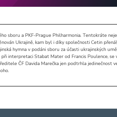
kého sboru a PKF-Prague Philharmonia. Tentokráte nejen
ěnován Ukrajině, kam byl i díky společnosti Cetin přená
inská hymna v podáni sboru za účasti ukrajinských uměl
 při interpretaci Stabat Mater od Francis Poulence, se
 ředitele ČF Davida Marečka jen podtrhla jedinečnost v
toho.