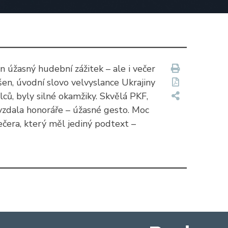
 úžasný hudební zážitek – ale i večer
šen, úvodní slovo velvyslance Ukrajiny
ců, byly silné okamžiky. Skvělá PKF,
 vzdala honoráře – úžasné gesto. Moc
ečera, který měl jediný podtext –