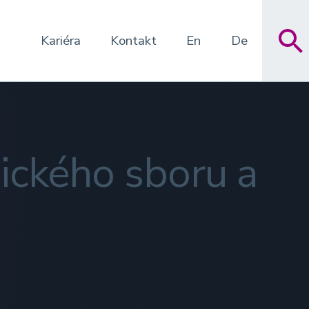
Kariéra
Kontakt
En
De
nického sboru a