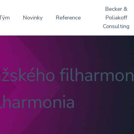
Becker &
Tým
Novinky
Reference
Poliakoff
Consulting
ražského filharmo
lharmonia