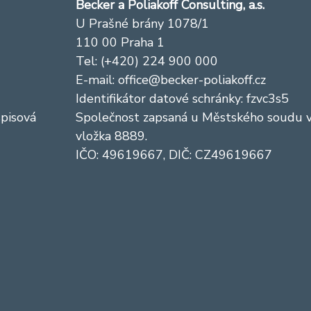
Becker a Poliakoff Consulting, a.s.
U Prašné brány 1078/1
110 00 Praha 1
Tel: (+420) 224 900 000
E-mail:
office@becker-poliakoff.cz
Identifikátor datové schránky: fzvc3s5
spisová
Společnost zapsaná u Městského soudu v 
vložka 8889.
IČO: 49619667, DIČ: CZ49619667