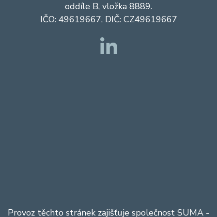
oddíle B, vložka 8889.
IČO: 49619667, DIČ: CZ49619667
Provoz těchto stránek zajišťuje společnost
SUMA
-