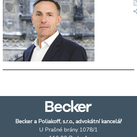
Becker a Poliakoff, s.r.o., advokátní kancelář
U Prašné brány 1078/1