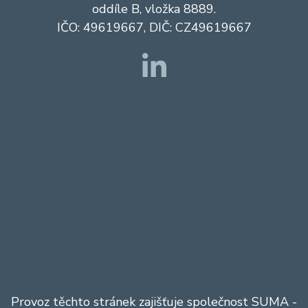
oddíle B, vložka 8889.
IČO: 49619667, DIČ: CZ49619667
Provoz těchto stránek zajišťuje společnost
SUMA
-