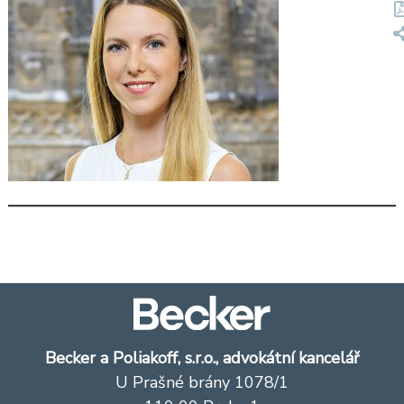
Becker a Poliakoff, s.r.o., advokátní kancelář
U Prašné brány 1078/1